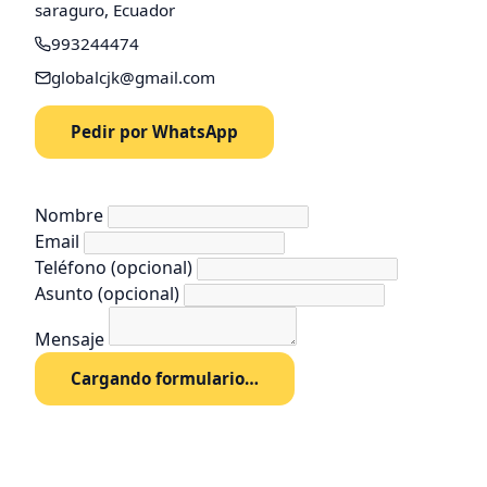
saraguro, Ecuador
993244474
globalcjk@gmail.com
Pedir por WhatsApp
Nombre
Email
Teléfono
(opcional)
Asunto
(opcional)
Mensaje
Cargando formulario…