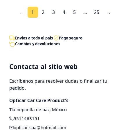
←
1
2
3
4
5
…
25
→
Envios a todo el país
Pago seguro
Cambios y devoluciones
Contacta al sitio web
Escríbenos para resolver dudas o finalizar tu
pedido.
Opticar Car Care Product's
Tlalnepantla de baz, México
5511463191
opticar-spa@hotmail.com