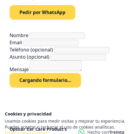
Pedir por WhatsApp
Nombre
Email
Teléfono
(opcional)
Asunto
(opcional)
Mensaje
Cargando formulario…
Cookies y privacidad
Usamos cookies para medir visitas y mejorar tu experiencia.
Puedes aceptar o rechazar el uso de cookies analíticas.
Opticar Car Care Product's
Hecho con
Treinta
Política de privacidad
.