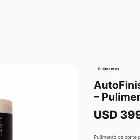
Pulimentos
AutoFini
– Pulime
USD 39
Pulimento de corte p