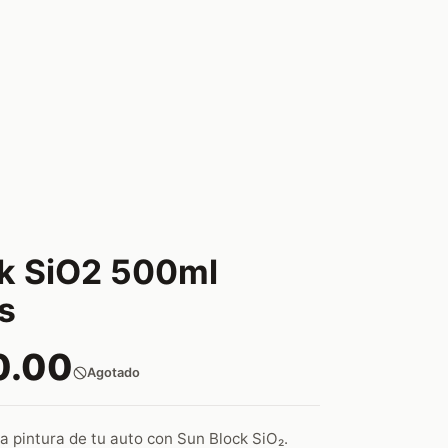
k SiO2 500ml
s
0.00
Agotado
a pintura de tu auto con Sun Block SiO₂.