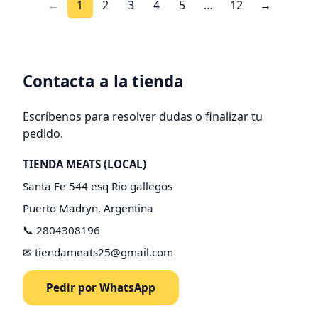
←
1
2
3
4
5
…
12
→
Contacta a la tienda
Escríbenos para resolver dudas o finalizar tu
pedido.
TIENDA MEATS (LOCAL)
Santa Fe 544 esq Rio gallegos
Puerto Madryn, Argentina
📞 2804308196
✉
tiendameats25@gmail.com
Pedir por WhatsApp