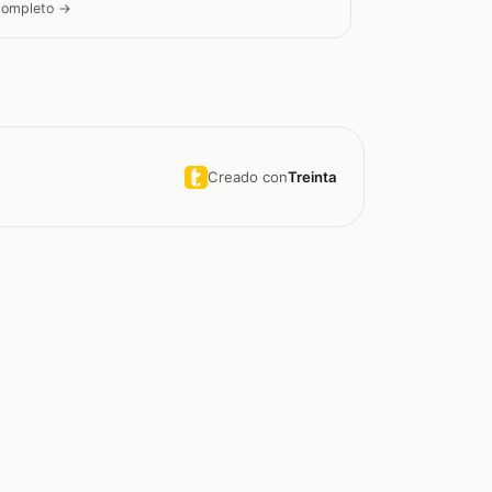
 completo →
Creado con
Treinta