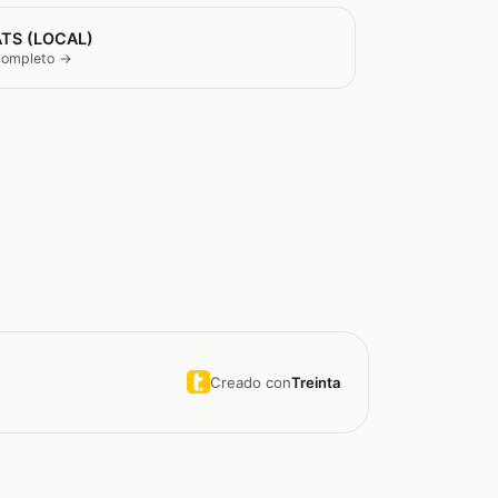
TS (LOCAL)
 completo →
Creado con
Treinta