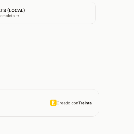
TS (LOCAL)
 completo →
Creado con
Treinta