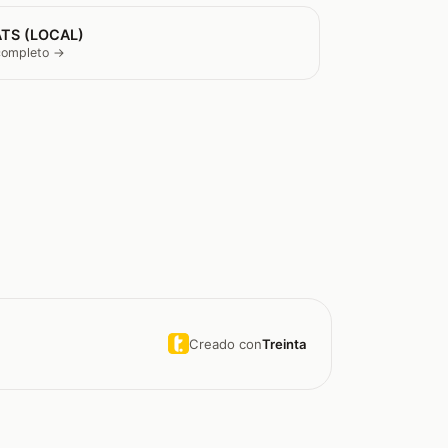
TS (LOCAL)
 completo →
Creado con
Treinta