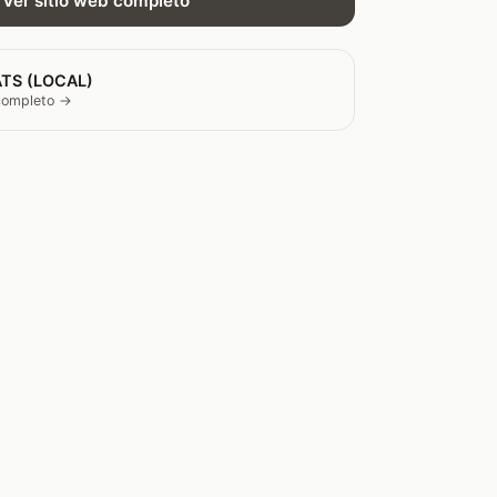
Ver sitio web completo
TS (LOCAL)
 completo →