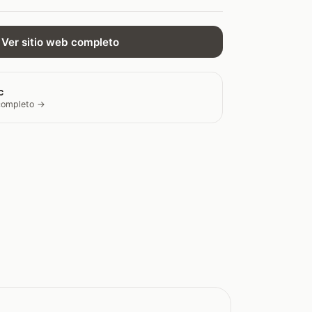
Ver sitio web completo
c
 completo →