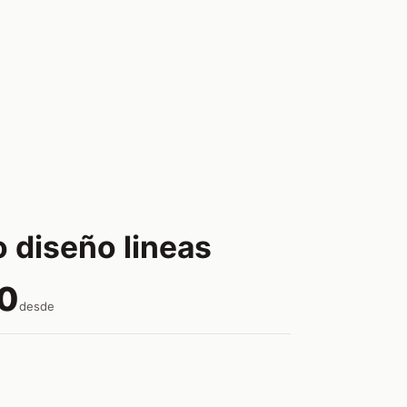
 diseño lineas
0
desde