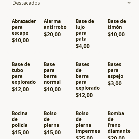
Abrazadera
Alarma
Base de
Base de
para
antirrobo
lujo
timón
escape
para
$20,00
$10,00
pata
$10,00
$4,00
Base de
Base
Bases
Bases
tubo
para
de
para
para
barra
barra
espejo
exploradoras
normal
para
$3,00
exploradoras
$12,00
$10,00
$12,00
Bocina
Bolso
Bolso
Bomba
de
de
de
de
policía
pierna
pierna
freno
impermeable
diamante
$15,00
$15,00
$25,00
$20,00