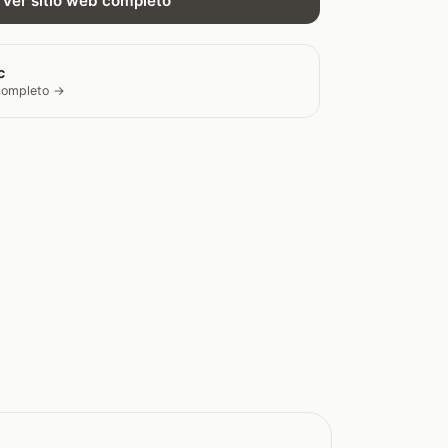
Ver sitio web completo
c
 completo →