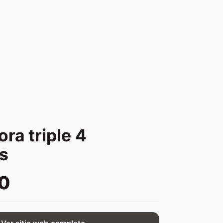
ra triple 4
s
0