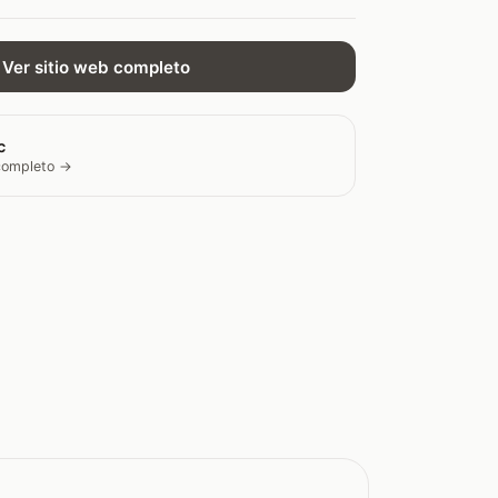
Ver sitio web completo
c
 completo →