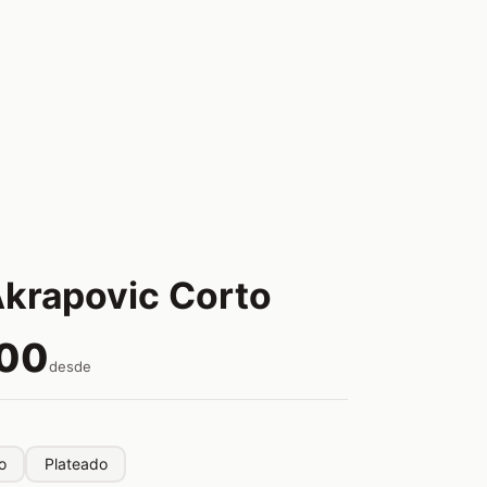
krapovic Corto
.00
desde
o
Plateado