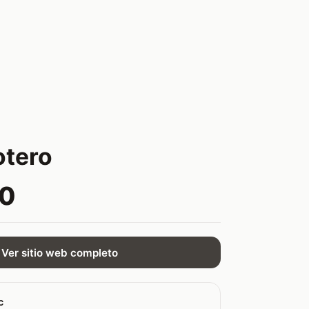
otero
00
Ver sitio web completo
c